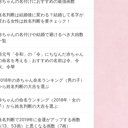
赤ちゃんの名付けにおすすめの最強画数
姓名判断は結婚後に変わる？結婚して名字が
変わる女性は姓名判断を要チェック！
赤ちゃんの名付けや結婚で避けるべき大凶数
一覧
新元号「令和」の「令」にちなんだ赤ちゃん
の命名を考える：おすすめの名前は令、令
次、令華
2018年の赤ちゃん命名ランキング（男の子）
から姓名判断の大吉を選ぶ
赤ちゃんの命名ランキング（2018年・女の
子）から姓名判断の大吉を選ぶ
姓名判断で2019年に金運がアップする画数
（13、53画）と悪くなる画数（7画）