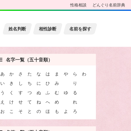
性格相談
どんぐり名前辞典
姓名判断
相性診断
名前を探す
名字一覧（五十音順）
あ
か
さ
た
な
は
ま
や
ら
わ
い
き
し
ち
に
ひ
み
り
う
く
す
つ
ぬ
ふ
む
ゆ
る
え
け
せ
て
ね
へ
め
れ
お
こ
そ
と
の
ほ
も
よ
ろ