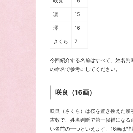
咲良
16
凛
15
澪
16
さくら
7
今回紹介する名前はすべて、姓名判
の命名で参考にしてください。
咲良（16画）
咲良（さくら）は桜を置き換えた漢字
吉数で、姓名判断で第一候補になる
い名前の一つといえます。16画は非