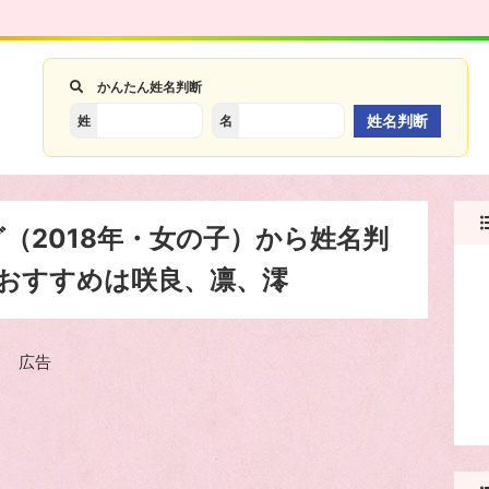
かんたん姓名判断
姓
名
（2018年・女の子）から姓名判
おすすめは咲良、凛、澪
広告