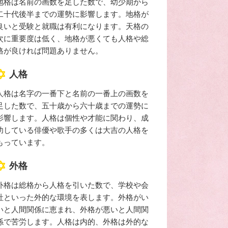
地格は名前の画数を足した数で、幼少期から
二十代後半までの運勢に影響します。地格が
良いと受験と就職は有利になります。天格の
次に重要度は低く、地格が悪くても人格や総
格が良ければ問題ありません。
人格
人格は名字の一番下と名前の一番上の画数を
足した数で、五十歳から六十歳までの運勢に
影響します。人格は個性や才能に関わり、成
功している俳優や歌手の多くは大吉の人格を
もっています。
外格
外格は総格から人格を引いた数で、学校や会
社といった外的な環境を表します。外格がい
いと人間関係に恵まれ、外格が悪いと人間関
係で苦労します。人格は内的、外格は外的な