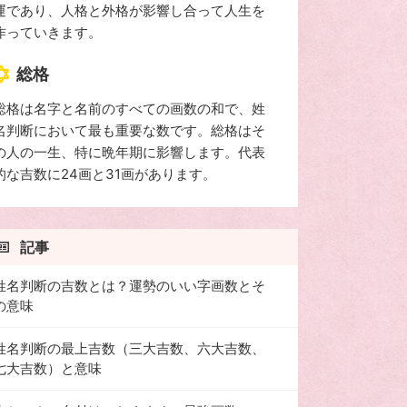
運であり、人格と外格が影響し合って人生を
作っていきます。
総格
総格は名字と名前のすべての画数の和で、姓
名判断において最も重要な数です。総格はそ
の人の一生、特に晩年期に影響します。代表
的な吉数に24画と31画があります。
記事
姓名判断の吉数とは？運勢のいい字画数とそ
の意味
姓名判断の最上吉数（三大吉数、六大吉数、
七大吉数）と意味