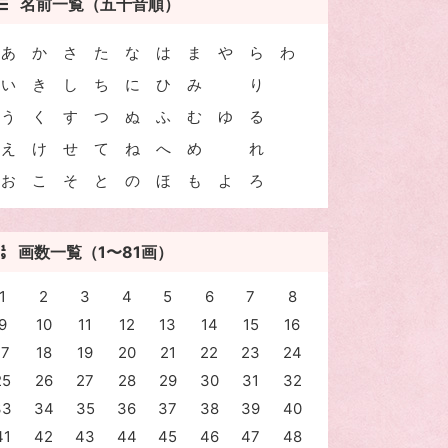
名前一覧（五十音順）
あ
か
さ
た
な
は
ま
や
ら
わ
い
き
し
ち
に
ひ
み
り
う
く
す
つ
ぬ
ふ
む
ゆ
る
え
け
せ
て
ね
へ
め
れ
お
こ
そ
と
の
ほ
も
よ
ろ
画数一覧（1〜81画）
1
2
3
4
5
6
7
8
9
10
11
12
13
14
15
16
17
18
19
20
21
22
23
24
25
26
27
28
29
30
31
32
33
34
35
36
37
38
39
40
41
42
43
44
45
46
47
48