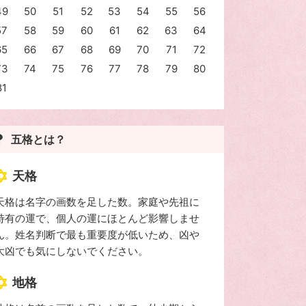
49
50
51
52
53
54
55
56
57
58
59
60
61
62
63
64
65
66
67
68
69
70
71
72
73
74
75
76
77
78
79
80
81
五格とは？
天格
天格は名字の画数を足した数。家庭や先祖に
特有の運で、個人の運にほとんど影響しませ
ん。姓名判断で最も重要度が低いため、凶や
大凶でも気にしないでください。
地格