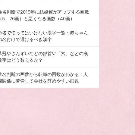
姓名判断で2019年に結婚運がアップする画数
（5、26画）と悪くなる画数（40画）
命名で使ってはいけない漢字一覧：赤ちゃん
の名付けで避けるべき漢字
草冠やさんずいなどの部首や「六」などの漢
数字はどう数えるか？
姓名判断の画数から転職の回数がわかる！人
間関係に苦労して会社を辞めやすい画数