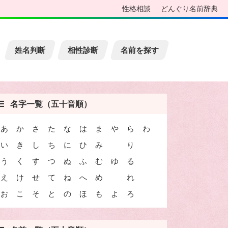
性格相談
どんぐり名前辞典
姓名判断
相性診断
名前を探す
名字一覧（五十音順）
あ
か
さ
た
な
は
ま
や
ら
わ
い
き
し
ち
に
ひ
み
り
う
く
す
つ
ぬ
ふ
む
ゆ
る
え
け
せ
て
ね
へ
め
れ
お
こ
そ
と
の
ほ
も
よ
ろ