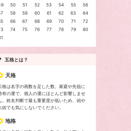
49
50
51
52
53
54
55
56
57
58
59
60
61
62
63
64
65
66
67
68
69
70
71
72
73
74
75
76
77
78
79
80
81
五格とは？
天格
天格は名字の画数を足した数。家庭や先祖に
特有の運で、個人の運にほとんど影響しませ
ん。姓名判断で最も重要度が低いため、凶や
大凶でも気にしないでください。
地格