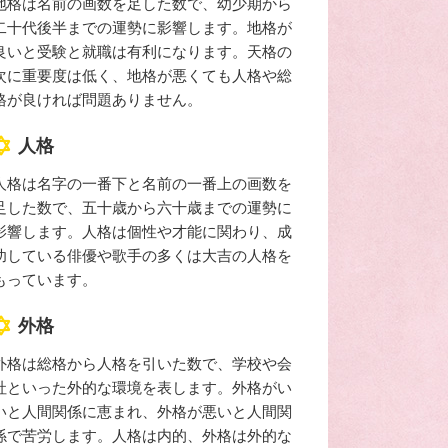
地格は名前の画数を足した数で、幼少期から
二十代後半までの運勢に影響します。地格が
良いと受験と就職は有利になります。天格の
次に重要度は低く、地格が悪くても人格や総
格が良ければ問題ありません。
人格
人格は名字の一番下と名前の一番上の画数を
足した数で、五十歳から六十歳までの運勢に
影響します。人格は個性や才能に関わり、成
功している俳優や歌手の多くは大吉の人格を
もっています。
外格
外格は総格から人格を引いた数で、学校や会
社といった外的な環境を表します。外格がい
いと人間関係に恵まれ、外格が悪いと人間関
係で苦労します。人格は内的、外格は外的な