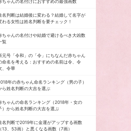
赤ちゃんの名付けにおすすめの最強画数
姓名判断は結婚後に変わる？結婚して名字が
変わる女性は姓名判断を要チェック！
赤ちゃんの名付けや結婚で避けるべき大凶数
一覧
新元号「令和」の「令」にちなんだ赤ちゃん
の命名を考える：おすすめの名前は令、令
次、令華
2018年の赤ちゃん命名ランキング（男の子）
から姓名判断の大吉を選ぶ
赤ちゃんの命名ランキング（2018年・女の
子）から姓名判断の大吉を選ぶ
姓名判断で2019年に金運がアップする画数
（13、53画）と悪くなる画数（7画）