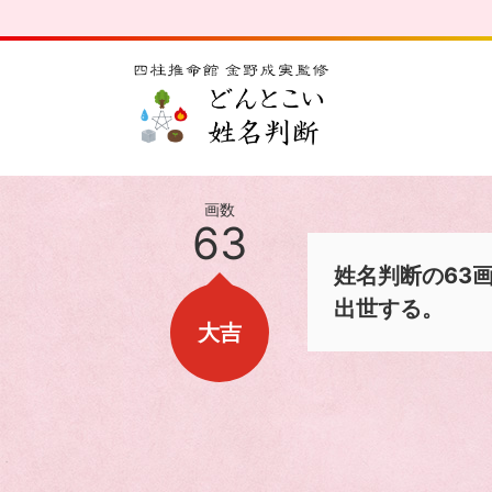
画数
63
姓名判断の63
出世する。
大吉