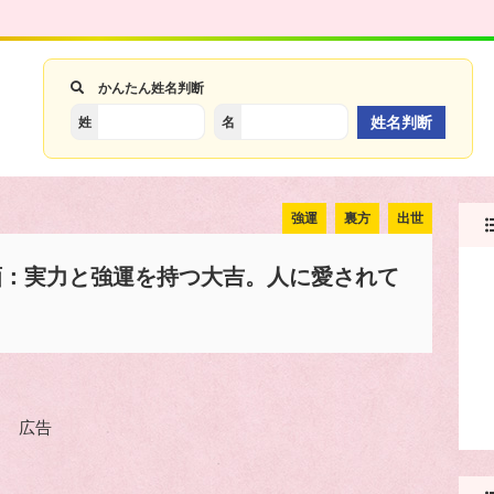
かんたん姓名判断
姓
名
強運
裏方
出世
画：実力と強運を持つ大吉。人に愛されて
広告