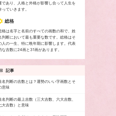
運であり、人格と外格が影響し合って人生を
作っていきます。
総格
総格は名字と名前のすべての画数の和で、姓
名判断において最も重要な数です。総格はそ
の人の一生、特に晩年期に影響します。代表
的な吉数に24画と31画があります。
記事
姓名判断の吉数とは？運勢のいい字画数とそ
の意味
姓名判断の最上吉数（三大吉数、六大吉数、
七大吉数）と意味