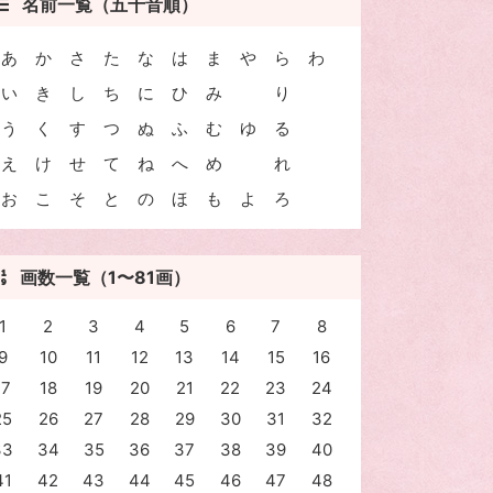
名前一覧（五十音順）
あ
か
さ
た
な
は
ま
や
ら
わ
い
き
し
ち
に
ひ
み
り
う
く
す
つ
ぬ
ふ
む
ゆ
る
え
け
せ
て
ね
へ
め
れ
お
こ
そ
と
の
ほ
も
よ
ろ
画数一覧（1〜81画）
1
2
3
4
5
6
7
8
9
10
11
12
13
14
15
16
17
18
19
20
21
22
23
24
25
26
27
28
29
30
31
32
33
34
35
36
37
38
39
40
41
42
43
44
45
46
47
48